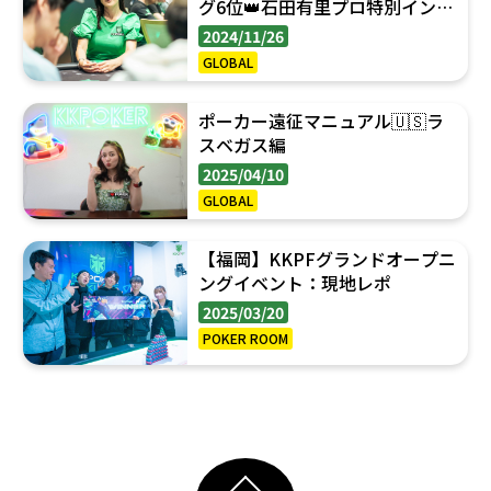
グ6位👑石田有里プロ特別インタ
ビュー
2024/11/26
GLOBAL
ポーカー遠征マニュアル🇺🇸ラ
スベガス編
2025/04/10
GLOBAL
【福岡】KKPFグランドオープニ
ングイベント：現地レポ
2025/03/20
POKER ROOM