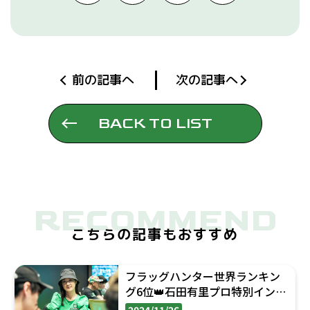
前の記事へ
次の記事へ
BACK TO LIST
RECOMMEND
こちらの記事もおすすめ
フラッグハンター世界ランキン
グ6位👑石田有里プロ特別インタ
ビュー
2024/11/26