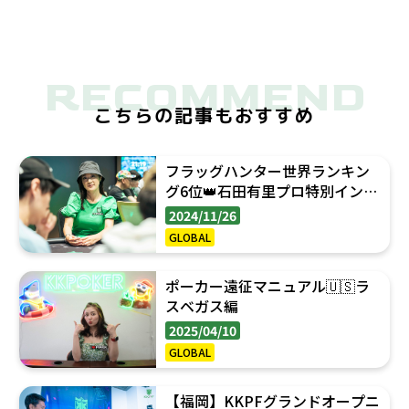
RECOMMEND
こちらの記事もおすすめ
フラッグハンター世界ランキン
グ6位👑石田有里プロ特別インタ
ビュー
2024/11/26
GLOBAL
ポーカー遠征マニュアル🇺🇸ラ
スベガス編
2025/04/10
GLOBAL
【福岡】KKPFグランドオープニ