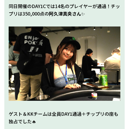
同日開催のDAY1Cでは14名のプレイヤーが通過！チッ
プリは350,000点の
阿久津真央さん
✨
ゲスト＆KKチームは全員DAY1通過＋チップリの座も
独占でした🔥