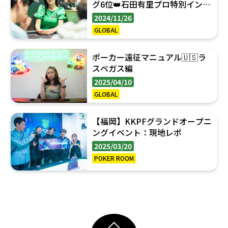
グ6位👑石田有里プロ特別インタ
ビュー
2024/11/26
GLOBAL
ポーカー遠征マニュアル🇺🇸ラ
スベガス編
2025/04/10
GLOBAL
【福岡】KKPFグランドオープニ
ングイベント：現地レポ
2025/03/20
POKER ROOM