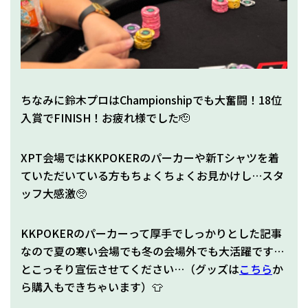
ちなみに鈴木プロはChampionshipでも大奮闘！18位
入賞でFINISH！お疲れ様でした🫡
XPT会場ではKKPOKERのパーカーや新Tシャツを着
ていただいている方もちょくちょくお見かけし…スタ
ッフ大感激🥺
KKPOKERのパーカーって厚手でしっかりとした記事
なので夏の寒い会場でも冬の会場外でも大活躍です…
とこっそり宣伝させてください…（グッズは
こちら
か
ら購入もできちゃいます）👕