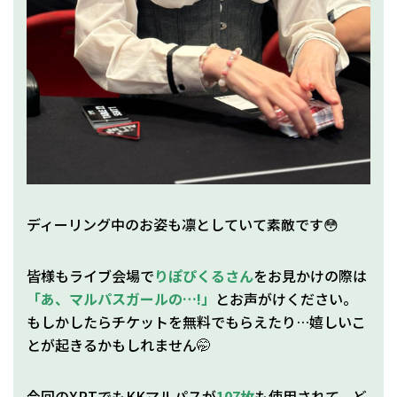
ディーリング中のお姿も凛としていて素敵です😳
皆様もライブ会場で
りぽぴくるさん
をお見かけの際は
「あ、マルパスガールの…!」
とお声がけください。
もしかしたらチケットを無料でもらえたり…嬉しいこ
とが起きるかもしれません🤭
今回のXPTでもKKマルパスが
107枚
も使用されて、ど