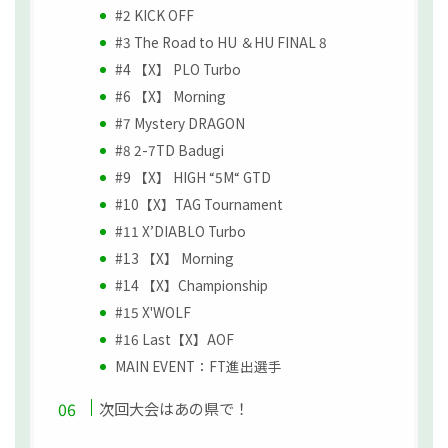
#2 KICK OFF
#3 The Road to HU ＆HU FINAL 8
#4 【X】 PLO Turbo
#6 【X】 Morning
#7 Mystery DRAGON
#8 2-7TD Badugi
#9 【X】 HIGH “5M“ GTD
#10【X】TAG Tournament
#11 X’DIABLO Turbo
#13 【X】 Morning
#14 【X】Championship
#15 X'WOLF
#16 Last【X】AOF
MAIN EVENT：FT進出選手
次回大会はあの県で！