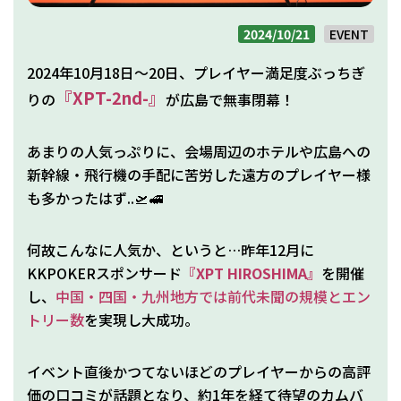
2024/10/21
EVENT
2024年10月18日～20日、プレイヤー満足度ぶっちぎ
『XPT-2nd-』
りの
が広島で無事閉幕！
あまりの人気っぷりに、会場周辺のホテルや広島への
新幹線・飛行機の手配に苦労した遠方のプレイヤー様
も多かったはず..🛫🚅
何故こんなに人気か、というと…昨年12月に
KKPOKERスポンサード
『XPT HIROSHIMA』
を開催
し、
中国・四国・九州地方では前代未聞の規模とエン
トリー数
を実現し大成功。
イベント直後かつてないほどのプレイヤーからの高評
価の口コミが話題となり、約1年を経て待望のカムバ