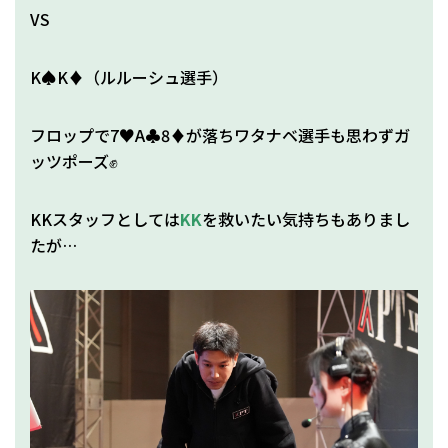
VS
K♠K♦（ルルーシュ選手）
フロップで7♥A♣8♦が落ちワタナベ選手も思わずガ
ッツポーズ✊
KKスタッフとしては
KK
を救いたい気持ちもありまし
たが…