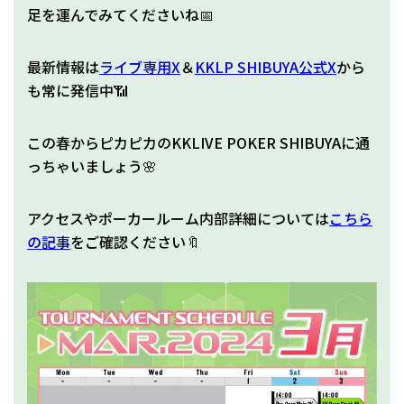
足を運んでみてくださいね📅
最新情報は
ライブ専用X
＆
KKLP SHIBUYA公式X
から
も常に発信中📶
この春からピカピカのKKLIVE POKER SHIBUYAに通
っちゃいましょう🌸
アクセスやポーカールーム内部詳細については
こちら
の記事
をご確認ください🔖