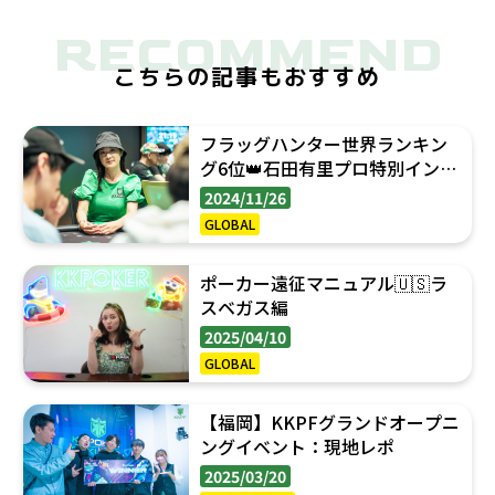
RECOMMEND
こちらの記事もおすすめ
フラッグハンター世界ランキン
グ6位👑石田有里プロ特別インタ
ビュー
2024/11/26
GLOBAL
ポーカー遠征マニュアル🇺🇸ラ
スベガス編
2025/04/10
GLOBAL
【福岡】KKPFグランドオープニ
ングイベント：現地レポ
2025/03/20