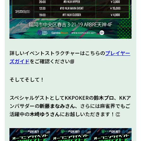
詳しいイベントストラクチャーはこちらの
プレイヤー
ズガイド
をご確認ください📘
そしてそして！
スペシャルゲストとしてKKPOKERの
鈴木プロ
、KKア
ンバサダーの
新藤まなみさん
、さらには麻雀界でもご
活躍中の
木崎ゆうさん
にお越しいただきます！👏