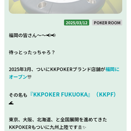
2025/03/12
POKER ROOM
福岡の皆さん～～📢📢
待っとったっちゃろ？
2025年3月、ついにKKPOKERブランド店舗が
福岡に
オープン
🎊
『KKPOKER FUKUOKA』（KKPF）
その名も
🌊
東京、大阪、北海道、と全国展開を進めてきた
KKPOKERもついに九州上陸です🚢✨