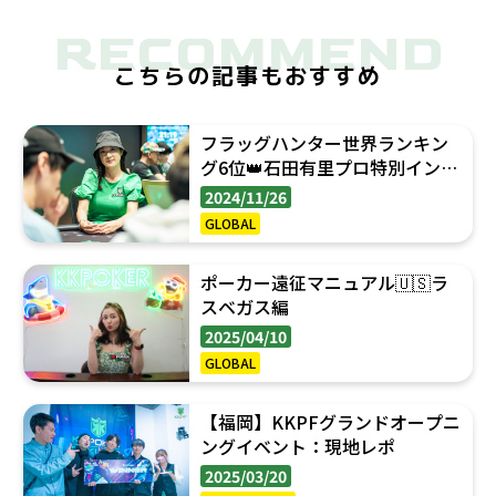
RECOMMEND
こちらの記事もおすすめ
フラッグハンター世界ランキン
グ6位👑石田有里プロ特別インタ
ビュー
2024/11/26
GLOBAL
ポーカー遠征マニュアル🇺🇸ラ
スベガス編
2025/04/10
GLOBAL
【福岡】KKPFグランドオープニ
ングイベント：現地レポ
2025/03/20