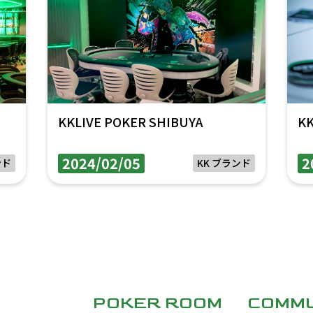
KKLIVE POKER SHIBUYA
K
2024/02/05
2
ンド
KK ブランド
POKER ROOM
COMMU