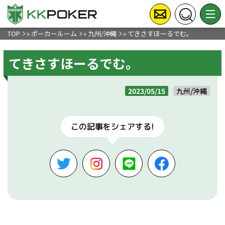
TOP
»
ポーカールーム
»
九州/沖縄
»
てきさすほーるでむ。
てきさすほーるでむ。
2023/05/15
九州/沖縄
この記事をシェアする!