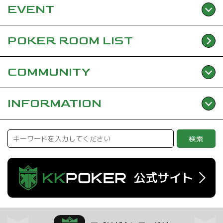
EVENT
POKER ROOM
LIST
COMMUNITY
INFORMATION
検索