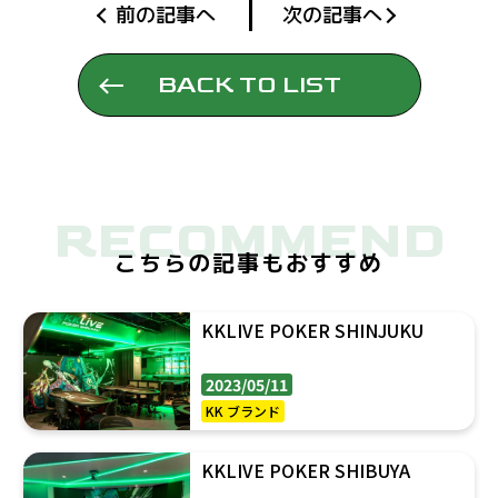
前の記事へ
次の記事へ
BACK TO LIST
RECOMMEND
こちらの記事もおすすめ
KKLIVE POKER SHINJUKU
2023/05/11
KK ブランド
KKLIVE POKER SHIBUYA