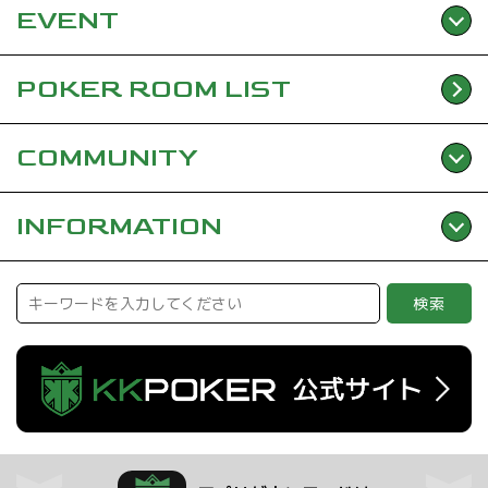
EVENT
POKER ROOM
LIST
COMMUNITY
INFORMATION
検索