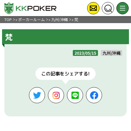
TOP
»
ポーカールーム
»
九州/沖縄
»
梵
梵
2023/05/15
九州/沖縄
この記事をシェアする!